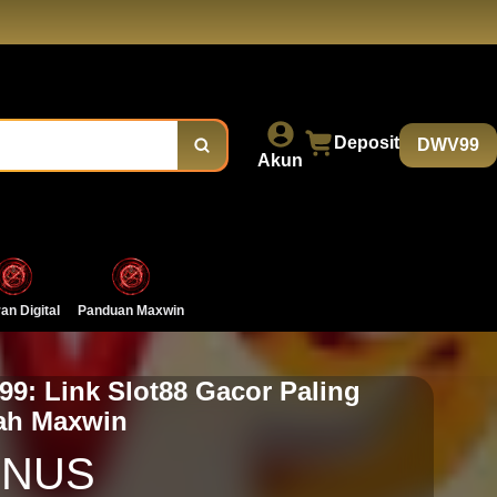
Deposit
DWV99
Akun
an Digital
Panduan Maxwin
9: Link Slot88 Gacor Paling
ah Maxwin
ONUS