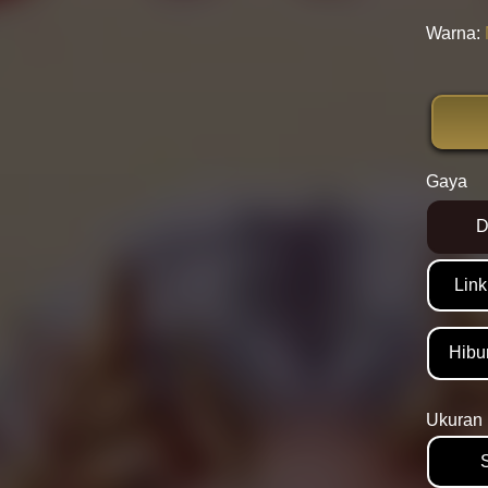
Warna:
Gaya
Link
Hibur
Ukuran