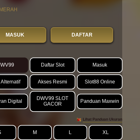
MERAH
MASUK
DAFTAR
DWV99
Daftar Slot
Masuk
 Alternatif
Akses Resmi
Slot88 Online
DWV99 SLOT
an Digital
Panduan Maxwin
GACOR
Lihat Panduan Ukuran
S
M
L
XL