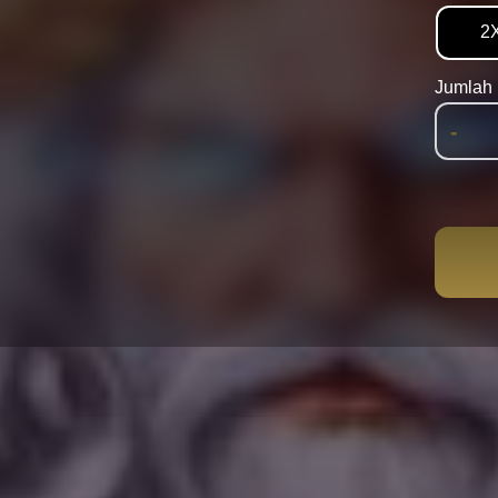
2
Jumlah
-